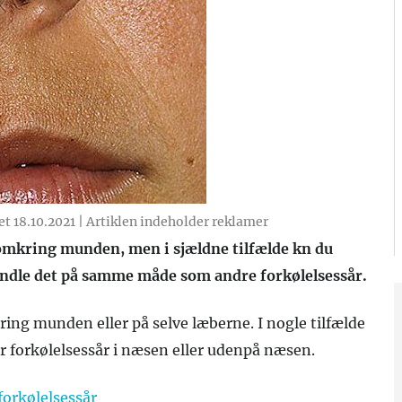
et 18.10.2021
|
Artiklen indeholder reklamer
 omkring munden, men i sjældne tilfælde kn du
andle det på samme måde som andre forkølelsessår.
ring munden eller på selve læberne. I nogle tilfælde
år forkølelsessår i næsen eller udenpå næsen.
forkølelsessår