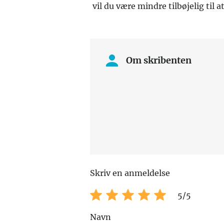
vil du være mindre tilbøjelig til a
Om skribenten
Skriv en anmeldelse
5
/5
Navn