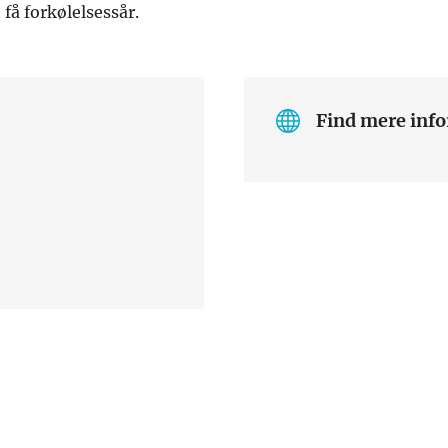
t få forkølelsessår.
Find mere info