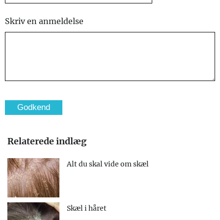
Skriv en anmeldelse
Relaterede indlæg
Alt du skal vide om skæl
Skæl i håret