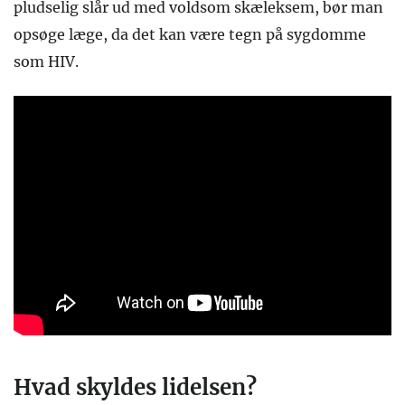
pludselig slår ud med voldsom skæleksem, bør man
opsøge læge, da det kan være tegn på sygdomme
som HIV.
Hvad skyldes lidelsen?