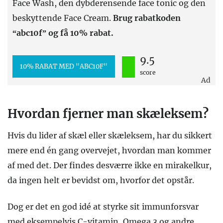
Face Wash, den dybderensende face tonic og den
beskyttende Face Cream.
Brug rabatkoden
“abc10f” og få 10% rabat.
9.5
10% RABAT MED "ABC10F"
score
Ad
Hvordan fjerner man skæleksem?
Hvis du lider af skæl eller skæleksem, har du sikkert
mere end én gang overvejet, hvordan man kommer
af med det. Der findes desværre ikke en mirakelkur,
da ingen helt er bevidst om, hvorfor det opstår.
Dog er det en god idé at styrke sit immunforsvar
med eksempelvis C-vitamin, Omega 3 og andre