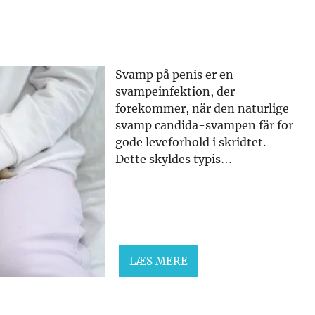
Svamp på penis er en
svampeinfektion, der
forekommer, når den naturlige
svamp candida-svampen får for
gode leveforhold i skridtet.
Dette skyldes typis…
LÆS MERE